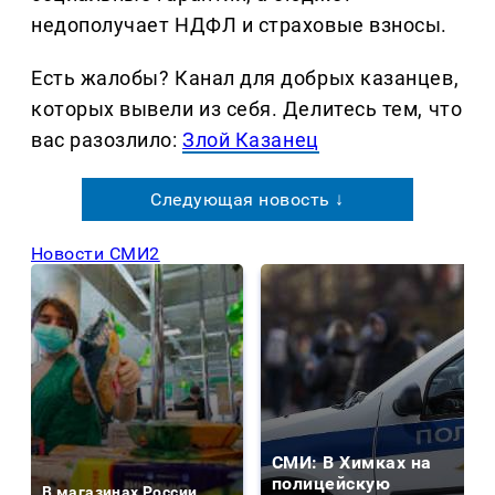
недополучает НДФЛ и страховые взносы.
Есть жалобы? Канал для добрых казанцев,
которых вывели из себя. Делитеcь тем, что
вас разозлило:
Злой Казанец
Следующая новость ↓
Новости СМИ2
СМИ: В Химках на
полицейскую
В магазинах России