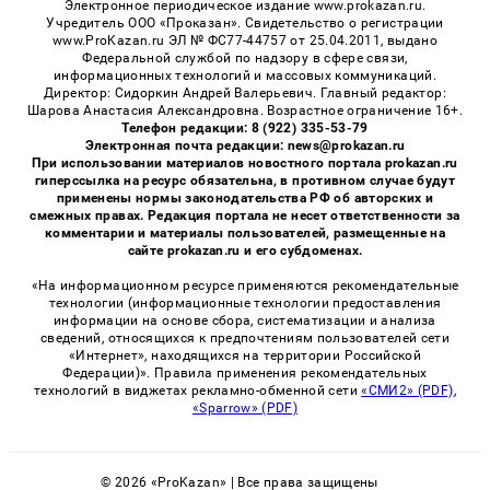
Электронное периодическое издание www.prokazan.ru.
Учредитель ООО «Проказан». Cвидетельство о регистрации
www.ProKazan.ru ЭЛ № ФС77-44757 от 25.04.2011, выдано
Федеральной службой по надзору в сфере связи,
информационных технологий и массовых коммуникаций.
Директор: Сидоркин Андрей Валерьевич. Главный редактор:
Шарова Анастасия Александровна. Возрастное ограничение 16+.
Телефон редакции: 8 (922) 335-53-79
Электронная почта редакции: news@prokazan.ru
При использовании материалов новостного портала prokazan.ru
гиперссылка на ресурс обязательна, в противном случае будут
применены нормы законодательства РФ об авторских и
смежных правах. Редакция портала не несет ответственности за
комментарии и материалы пользователей, размещенные на
сайте prokazan.ru и его субдоменах.
«На информационном ресурсе применяются рекомендательные
технологии (информационные технологии предоставления
информации на основе сбора, систематизации и анализа
сведений, относящихся к предпочтениям пользователей сети
«Интернет», находящихся на территории Российской
Федерации)». Правила применения рекомендательных
технологий в виджетах рекламно-обменной сети
«СМИ2» (PDF)
,
«Sparrow» (PDF)
© 2026 «ProKazan» | Все права защищены