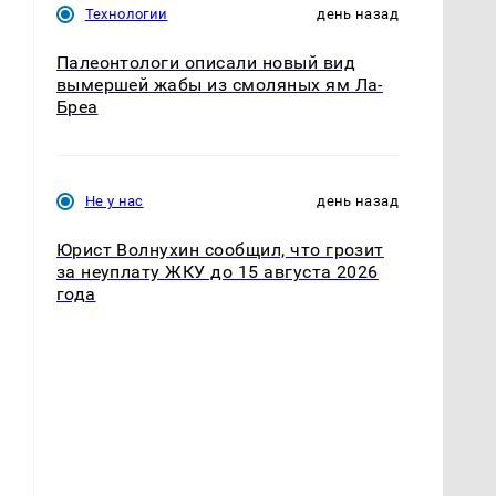
Технологии
день назад
Палеонтологи описали новый вид
вымершей жабы из смоляных ям Ла-
Бреа
Не у нас
день назад
Юрист Волнухин сообщил, что грозит
за неуплату ЖКУ до 15 августа 2026
года