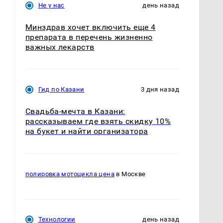
Не у нас
день назад
Минздрав хочет включить еще 4
препарата в перечень жизненно
важных лекарств
Гид по Казани
3 дня назад
Свадьба-мечта в Казани:
рассказываем где взять скидку 10%
на букет и найти организатора
полировка мотоцикла цена
в Москве
Технологии
день назад