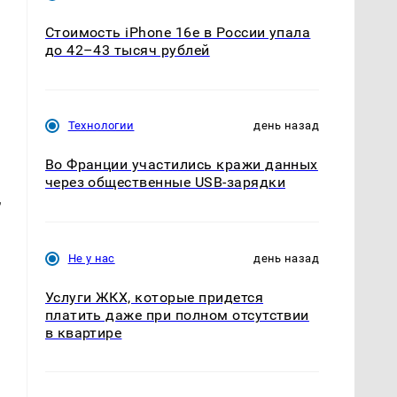
Стоимость iPhone 16e в России упала
до 42–43 тысяч рублей
Технологии
день назад
Во Франции участились кражи данных
через общественные USB-зарядки
,
Не у нас
день назад
Услуги ЖКХ, которые придется
платить даже при полном отсутствии
в квартире