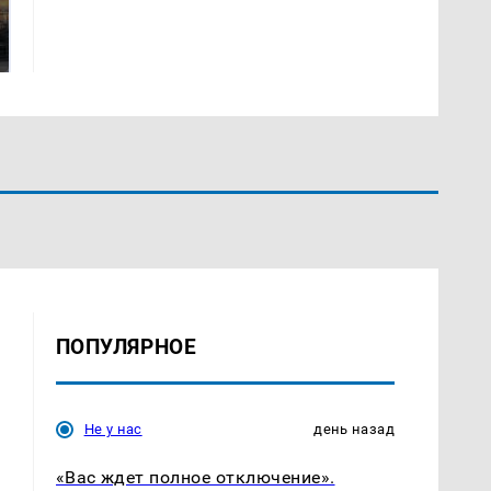
полицейскую
В магазинах России
машину напали и
ажиотаж из-за этого
подожгли.
продукта: что купить?
ПОПУЛЯРНОЕ
Не у нас
день назад
«Вас ждет полное отключение».