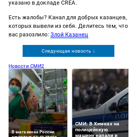
указано в докладе CREA.
Есть жалобы? Канал для добрых казанцев,
которых вывели из себя. Делитеcь тем, что
вас разозлило:
Злой Казанец
Следующая новость ↓
Новости СМИ2
СМИ: В Химках на
полицейскую
В магазинах России
машину напали и
ажиотаж из-за этого