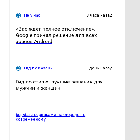
Не у нас
3 часа назад
«Вас ждет полное отключение».
Google принял решение для всех
хозяев Android
Гид по Казани
день назад
Гид по стилю: лучшие решения для
мужчин и женщин
борьба с сорняками на огороде по
современному