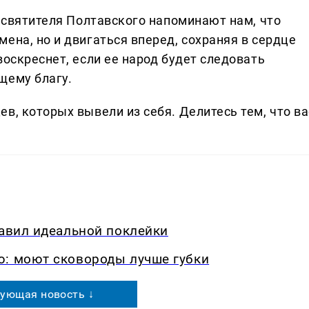
а святителя Полтавского напоминают нам, что
ена, но и двигаться вперед, сохраняя в сердце
воскреснет, если ее народ будет следовать
щему благу.
в, которых вывели из себя. Делитеcь тем, что ва
равил идеальной поклейки
ю: моют сковороды лучше губки
ующая новость ↓