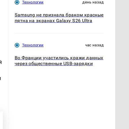
Технологии
день назад
т
Samsung не признала браком красные
пятна на экранах Galaxy S26 Ultra
Технологии
час назад
Во Франции участились кражи данных
й
через общественные USB-зарядки
и