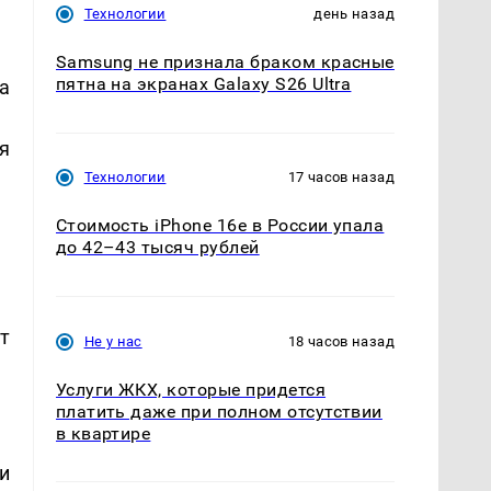
Технологии
день назад
Samsung не признала браком красные
пятна на экранах Galaxy S26 Ultra
 а
я
Технологии
17 часов назад
Стоимость iPhone 16e в России упала
до 42–43 тысяч рублей
т
Не у нас
18 часов назад
Услуги ЖКХ, которые придется
платить даже при полном отсутствии
в квартире
и