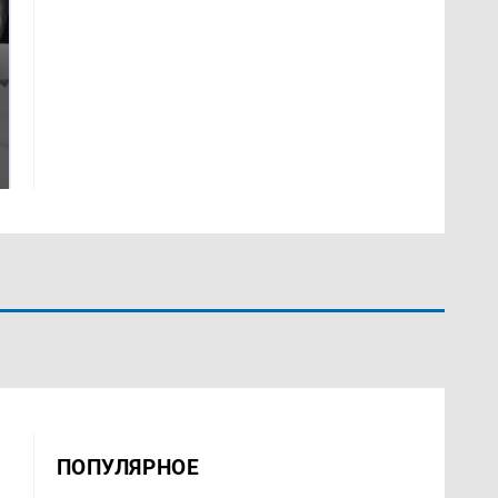
Таких событий не
Все новости по
было с 1945: чего
падению вертолета на
ждать всем нам?
Кавказе: читать здесь
ПОПУЛЯРНОЕ