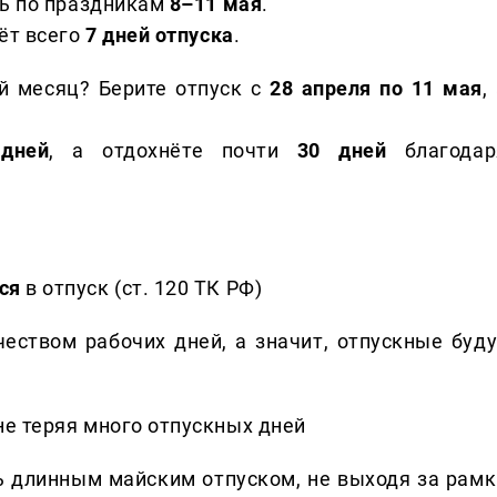
ть по праздникам
8–11 мая
.
дёт всего
7 дней отпуска
.
й месяц? Берите отпуск с
28 апреля по 11 мая
,
дней
, а отдохнёте почти
30 дней
благодар
ся
в отпуск (ст. 120 ТК РФ)
еством рабочих дней, а значит, отпускные буду
не теряя много отпускных дней
ь длинным майским отпуском, не выходя за рамк