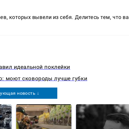
в, которых вывели из себя. Делитеcь тем, что ва
равил идеальной поклейки
ю: моют сковороды лучше губки
ующая новость ↓