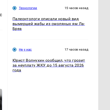
Технологии
15 часов назад
с
Палеонтологи описали новый вид
вымершей жабы из смоляных ям Ла-
Бреа
Не у нас
17 часов назад
Юрист Волнухин сообщил, что грозит
за неуплату ЖКУ до 15 августа 2026
года