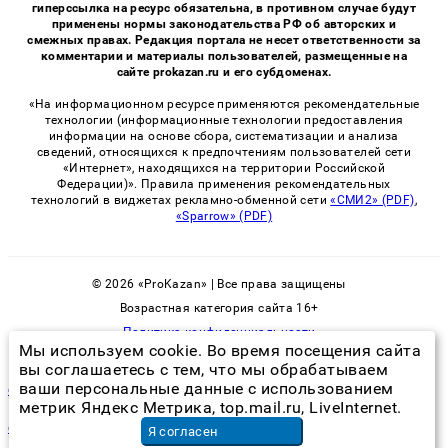
гиперссылка на ресурс обязательна, в противном случае будут
применены нормы законодательства РФ об авторских и
смежных правах. Редакция портала не несет ответственности за
комментарии и материалы пользователей, размещенные на
сайте prokazan.ru и его субдоменах.
«На информационном ресурсе применяются рекомендательные
технологии (информационные технологии предоставления
информации на основе сбора, систематизации и анализа
сведений, относящихся к предпочтениям пользователей сети
«Интернет», находящихся на территории Российской
Федерации)». Правила применения рекомендательных
технологий в виджетах рекламно-обменной сети
«СМИ2» (PDF)
,
«Sparrow» (PDF)
© 2026 «ProKazan» | Все права защищены
Возрастная категория сайта 16+
Политика конфиденциальности
Мы используем cookie. Во время посещения сайта
вы соглашаетесь с тем, что мы обрабатываем
ваши персональные данные с использованием
сэс лобня официальный сайт
метрик Яндекс Метрика, top.mail.ru, LiveInternet.
строгая фотосессия
Я согласен