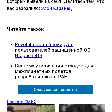
которых вывели из себя. Делитеcь тем, что
вас разозлило:
Злой Казанец
Читайте также:
Revolut снова блокирует
пользователей защищённой ОС
GrapheneOS
Систему утилизации отходов для
межпланетных полетов
разрабатывают в РАН
Следующая новость ↓
Новости СМИ2