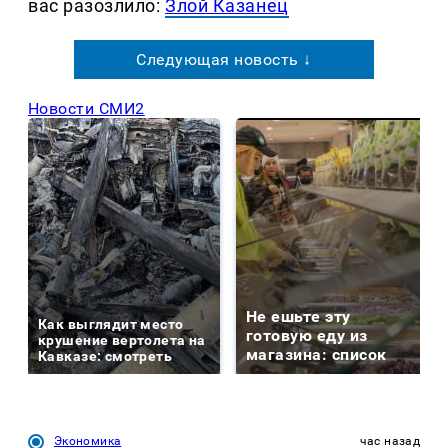
вас разозлило:
Злой Казанец
Следующая новость ↓
Новости СМИ2
Не ешьте эту
Как выглядит место
готовую еду из
крушение вертолета на
магазина: список
Кавказе: смотреть
Экономика
час назад