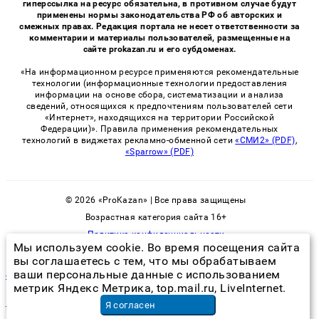
гиперссылка на ресурс обязательна, в противном случае будут
применены нормы законодательства РФ об авторских и
смежных правах. Редакция портала не несет ответственности за
комментарии и материалы пользователей, размещенные на
сайте prokazan.ru и его субдоменах.
«На информационном ресурсе применяются рекомендательные
технологии (информационные технологии предоставления
информации на основе сбора, систематизации и анализа
сведений, относящихся к предпочтениям пользователей сети
«Интернет», находящихся на территории Российской
Федерации)». Правила применения рекомендательных
технологий в виджетах рекламно-обменной сети
«СМИ2» (PDF)
,
«Sparrow» (PDF)
© 2026 «ProKazan» | Все права защищены
Возрастная категория сайта 16+
Политика конфиденциальности
Мы используем cookie. Во время посещения сайта
вы соглашаетесь с тем, что мы обрабатываем
ваши персональные данные с использованием
службы от клопов
метрик Яндекс Метрика, top.mail.ru, LiveInternet.
пилатес обучение инструкторов
в Новосибирске
Я согласен