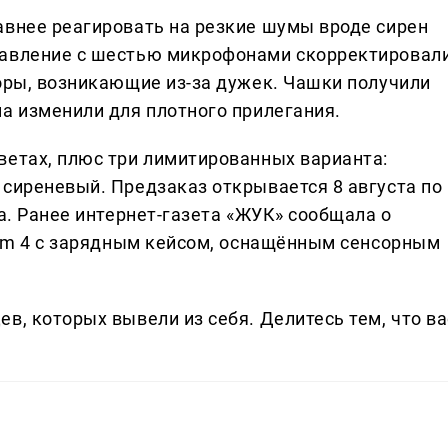
авнее реагировать на резкие шумы вроде сирен
давление с шестью микрофонами скорректировал
зоры, возникающие из-за дужек. Чашки получили
ма изменили для плотного прилегания.
ветах, плюс три лимитированных варианта:
 сиреневый. Предзаказ открывается 8 августа по
та. Ранее интернет-газета «ЖУК» сообщала о
Beam 4 с зарядным кейсом, оснащённым сенсорным
в, которых вывели из себя. Делитеcь тем, что ва