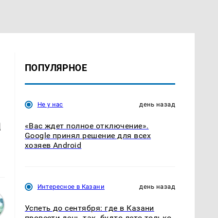
ПОПУЛЯРНОЕ
Не у нас
день назад
а
«Вас ждет полное отключение».
Google принял решение для всех
хозяев Android
Интересное в Казани
день назад
Успеть до сентября: где в Казани
провести день так, будто лето только