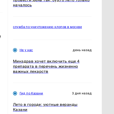
началось
служба по уничтожению клопов в москве
е
Не у нас
день назад
Минздрав хочет включить еще 4
препарата в перечень жизненно
важных лекарств
Гид по Казани
3 дня назад
Лето в городе: уютные веранды
Казани