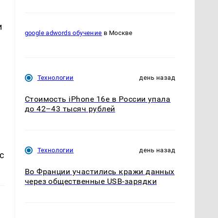
и
google adwords обучение
в Москве
Технологии
день назад
Стоимость iPhone 16e в России упала
до 42–43 тысяч рублей
Технологии
день назад
с
Во Франции участились кражи данных
через общественные USB-зарядки