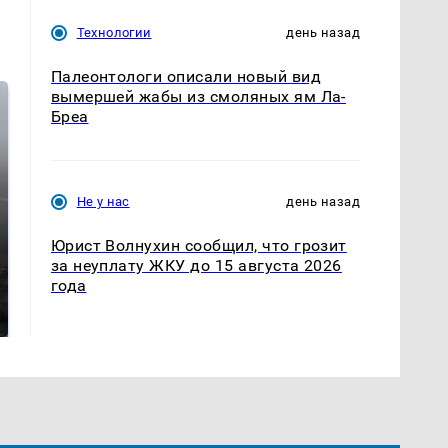
Технологии
день назад
Палеонтологи описали новый вид
вымершей жабы из смоляных ям Ла-
Бреа
Не у нас
день назад
Юрист Волнухин сообщил, что грозит
за неуплату ЖКУ до 15 августа 2026
Таких событий не
года
В магазинах России
было с 1945: чего
ажиотаж из-за этого
ждать всем нам?
продукта: что купить?