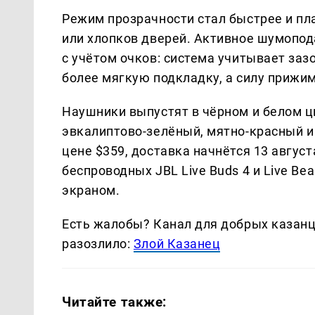
Режим прозрачности стал быстрее и пл
или хлопков дверей. Активное шумопо
с учётом очков: система учитывает за
более мягкую подкладку, а силу прижи
Наушники выпустят в чёрном и белом ц
эвкалиптово-зелёный, мятно-красный и
цене $359, доставка начнётся 13 авгус
беспроводных JBL Live Buds 4 и Live 
экраном.
Есть жалобы? Канал для добрых казанце
разозлило:
Злой Казанец
Читайте также: