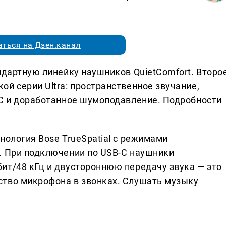
ться на Дзен.канал
ндартную линейку наушников QuietComfort. Второ
й серии Ultra: пространственное звучание,
-C и доработанное шумоподавление. Подробности
нология Bose TrueSpatial с режимами
. При подключении по USB-C наушники
ит/48 кГц и двустороннюю передачу звука — это
ство микрофона в звонках. Слушать музыку