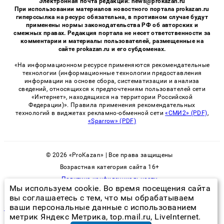
Электронная почта редакции: news@prokazan.ru
При использовании материалов новостного портала prokazan.ru
гиперссылка на ресурс обязательна, в противном случае будут
применены нормы законодательства РФ об авторских и
смежных правах. Редакция портала не несет ответственности за
комментарии и материалы пользователей, размещенные на
сайте prokazan.ru и его субдоменах.
«На информационном ресурсе применяются рекомендательные
технологии (информационные технологии предоставления
информации на основе сбора, систематизации и анализа
сведений, относящихся к предпочтениям пользователей сети
«Интернет», находящихся на территории Российской
Федерации)». Правила применения рекомендательных
технологий в виджетах рекламно-обменной сети
«СМИ2» (PDF)
,
«Sparrow» (PDF)
© 2026 «ProKazan» | Все права защищены
Возрастная категория сайта 16+
Политика конфиденциальности
Мы используем cookie. Во время посещения сайта
вы соглашаетесь с тем, что мы обрабатываем
ваши персональные данные с использованием
как почистить стиральную машину от запаха плесени
метрик Яндекс Метрика, top.mail.ru, LiveInternet.