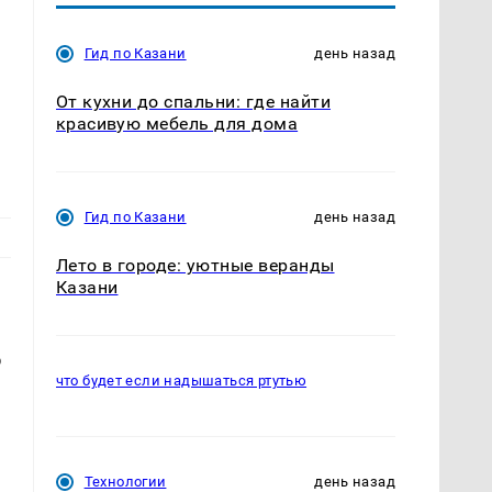
Гид по Казани
день назад
От кухни до спальни: где найти
красивую мебель для дома
Гид по Казани
день назад
Лето в городе: уютные веранды
Казани
о
что будет если надышаться ртутью
Технологии
день назад