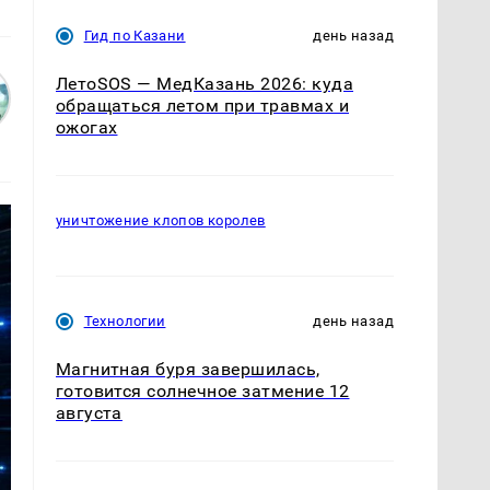
Гид по Казани
день назад
ЛетоSOS — МедКазань 2026: куда
обращаться летом при травмах и
ожогах
уничтожение клопов королев
Технологии
день назад
Магнитная буря завершилась,
готовится солнечное затмение 12
августа