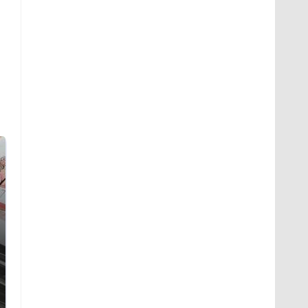
Не ешьте эту
В ОАЭ произошло
готовую еду из
жестокое убийство
магазина: список
криптомиллионера