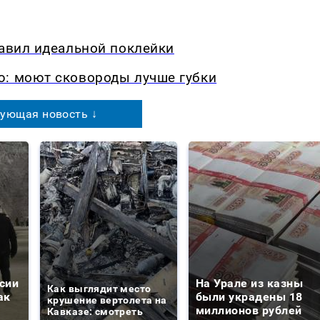
равил идеальной поклейки
ю: моют сковороды лучше губки
ующая новость ↓
сии
На Урале из казны
Как выглядит место
ак
были украдены 18
крушение вертолета на
миллионов рублей
Кавказе: смотреть