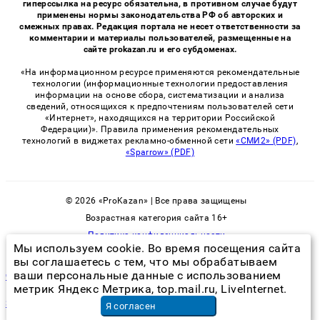
гиперссылка на ресурс обязательна, в противном случае будут
применены нормы законодательства РФ об авторских и
смежных правах. Редакция портала не несет ответственности за
комментарии и материалы пользователей, размещенные на
сайте prokazan.ru и его субдоменах.
«На информационном ресурсе применяются рекомендательные
технологии (информационные технологии предоставления
информации на основе сбора, систематизации и анализа
сведений, относящихся к предпочтениям пользователей сети
«Интернет», находящихся на территории Российской
Федерации)». Правила применения рекомендательных
технологий в виджетах рекламно-обменной сети
«СМИ2» (PDF)
,
«Sparrow» (PDF)
© 2026 «ProKazan» | Все права защищены
Возрастная категория сайта 16+
Политика конфиденциальности
Мы используем cookie. Во время посещения сайта
вы соглашаетесь с тем, что мы обрабатываем
ваши персональные данные с использованием
чем избавиться от плесени в ванной
метрик Яндекс Метрика, top.mail.ru, LiveInternet.
3d-анимация обучение
в Санкт-Петербурге
Я согласен