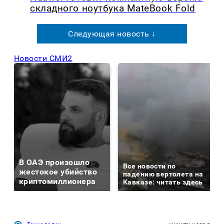
складного ноутбука MateBook Fold
Следующая новость ↓
Новости СМИ2
В ОАЭ произошло
Все новости по
жестокое убийство
падению вертолета на
криптомиллионера
Кавказе: читать здесь