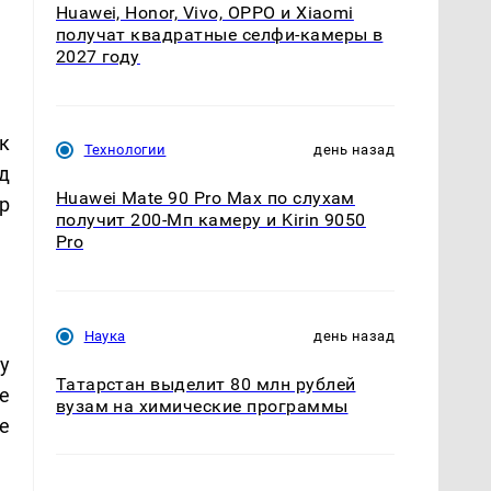
Huawei, Honor, Vivo, OPPO и Xiaomi
получат квадратные селфи-камеры в
2027 году
к
Технологии
день назад
д
Huawei Mate 90 Pro Max по слухам
р
получит 200-Мп камеру и Kirin 9050
Pro
Наука
день назад
у
Татарстан выделит 80 млн рублей
е
вузам на химические программы
е