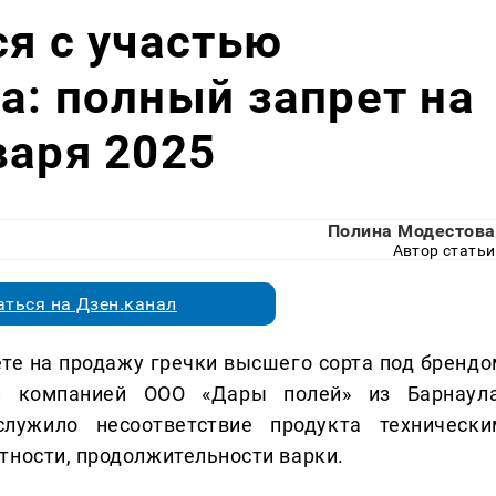
ся с участью
а: полный запрет на
варя 2025
Полина Модестова
Автор статьи
ться на Дзен.канал
те на продажу гречки высшего сорта под брендо
ой компанией ООО «Дары полей» из Барнаула
лужило несоответствие продукта технически
тности, продолжительности варки.