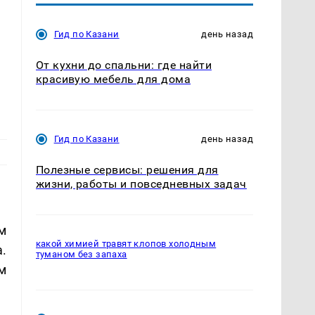
Гид по Казани
день назад
От кухни до спальни: где найти
красивую мебель для дома
Гид по Казани
день назад
Полезные сервисы: решения для
жизни, работы и повседневных задач
м
какой химией травят клопов холодным
.
туманом без запаха
м