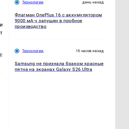
Технологии
день назад
Флагман OnePlus 16 с аккумулятором
9000 мА·ч запущен в пробное
и
производство
т
Технологии
15 часов назад
с
Samsung не признала браком красные
пятна на экранах Galaxy S26 Ultra