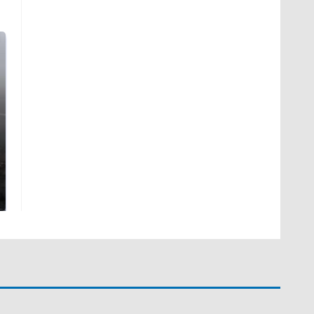
Таких событий не
В магазинах России
было с 1945: чего
ажиотаж из-за этого
ждать всем нам?
продукта: что купить?