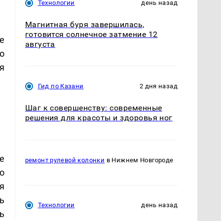
Технологии
день назад
Магнитная буря завершилась,
готовится солнечное затмение 12
е
августа
о
я
Гид по Казани
2 дня назад
Шаг к совершенству: современные
решения для красоты и здоровья ног
е
ремонт рулевой колонки
в Нижнем Новгороде
о
я
ь
Технологии
день назад
ь