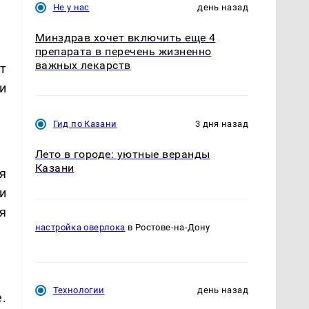
Не у нас
день назад
Минздрав хочет включить еще 4
препарата в перечень жизненно
важных лекарств
т
и
Гид по Казани
3 дня назад
Лето в городе: уютные веранды
Казани
я
и
я
настройка оверлока
в Ростове-на-Дону
Технологии
день назад
.