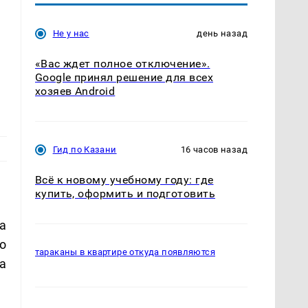
Не у нас
день назад
«Вас ждет полное отключение».
Google принял решение для всех
хозяев Android
Гид по Казани
16 часов назад
Всё к новому учебному году: где
купить, оформить и подготовить
а
о
тараканы в квартире откуда появляются
а