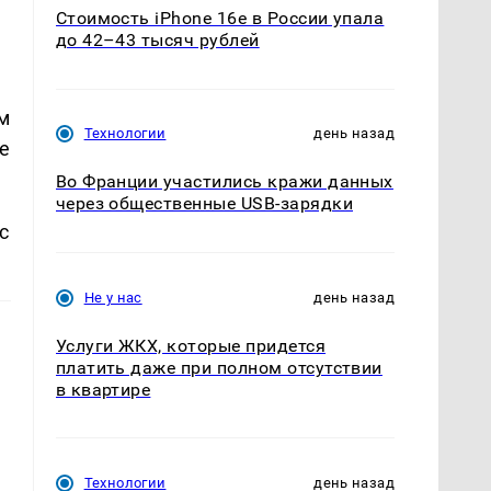
Стоимость iPhone 16e в России упала
до 42–43 тысяч рублей
м
Технологии
день назад
е
Во Франции участились кражи данных
через общественные USB-зарядки
с
Не у нас
день назад
Услуги ЖКХ, которые придется
платить даже при полном отсутствии
в квартире
Технологии
день назад