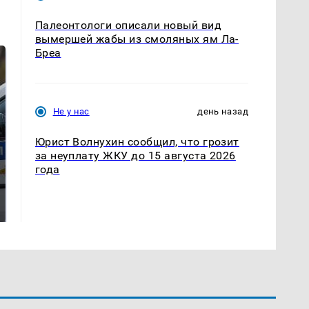
Палеонтологи описали новый вид
вымершей жабы из смоляных ям Ла-
Бреа
Не у нас
день назад
Юрист Волнухин сообщил, что грозит
за неуплату ЖКУ до 15 августа 2026
года
Где будет встреча
Такую зиму в России
президентов США и
никто не ждал: как
России: Европа?
так?!