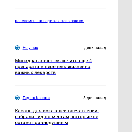
насекомые на воде как называются
Не у нас
день назад
Минздрав хочет включить еще 4
препарата в перечень жизненно
важных лекарств
Гид по Казани
3 дня назад
о
Казань для искателей впечатлений:
собрали гид по местам, которые не
оставят равнодушным