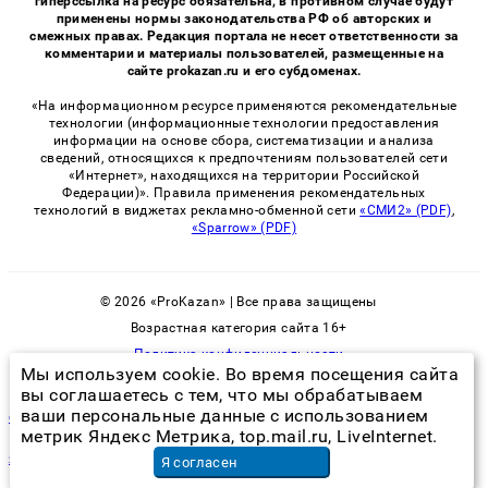
гиперссылка на ресурс обязательна, в противном случае будут
применены нормы законодательства РФ об авторских и
смежных правах. Редакция портала не несет ответственности за
комментарии и материалы пользователей, размещенные на
сайте prokazan.ru и его субдоменах.
«На информационном ресурсе применяются рекомендательные
технологии (информационные технологии предоставления
информации на основе сбора, систематизации и анализа
сведений, относящихся к предпочтениям пользователей сети
«Интернет», находящихся на территории Российской
Федерации)». Правила применения рекомендательных
технологий в виджетах рекламно-обменной сети
«СМИ2» (PDF)
,
«Sparrow» (PDF)
© 2026 «ProKazan» | Все права защищены
Возрастная категория сайта 16+
Политика конфиденциальности
Мы используем cookie. Во время посещения сайта
вы соглашаетесь с тем, что мы обрабатываем
ваши персональные данные с использованием
самая эффективная ловушка для тараканов
метрик Яндекс Метрика, top.mail.ru, LiveInternet.
японская химическая завивка волос
в Москве
Я согласен