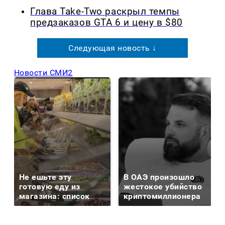
Глава Take-Two раскрыл темпы
предзаказов GTA 6 и цену в $80
Следующая новость ↓
Новости СМИ2
Не ешьте эту
В ОАЭ произошло
готовую еду из
жестокое убийство
магазина: список
криптомиллионера