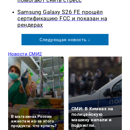
помогают снять стресс
Samsung Galaxy S26 FE прошёл
сертификацию FCC и показан на
рендерах
Следующая новость ↓
Новости СМИ2
СМИ: В Химках на
полицейскую
В магазинах России
машину напали и
ажиотаж из-за этого
подожгли.
продукта: что купить?