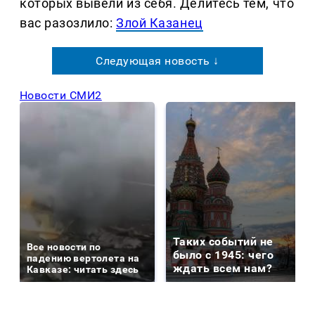
которых вывели из себя. Делитеcь тем, что
вас разозлило:
Злой Казанец
Следующая новость ↓
Новости СМИ2
Таких событий не
Все новости по
было с 1945: чего
падению вертолета на
ждать всем нам?
Кавказе: читать здесь