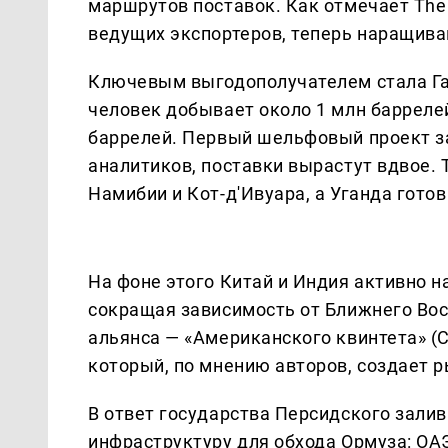
маршрутов поставок. Как отмечает The 
ведущих экспортеров, теперь наращив
Ключевым выгодополучателем стала Гай
человек добывает около 1 млн баррелей
баррелей. Первый шельфовый проект зап
аналитиков, поставки вырастут вдвое.
Намибии и Кот-д'Ивуара, а Уганда готов
На фоне этого Китай и Индия активно 
сокращая зависимость от Ближнего Вос
альянса — «Американского квинтета» (С
который, по мнению авторов, создает р
В ответ государства Персидского зали
инфраструктуру для обхода Ормуза: ОА