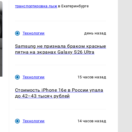
транспортировка лыж
в Екатеринбурге
Технологии
день назад
Samsung не признала браком красные
пятна на экранах Galaxy S26 Ultra
Таких событий не
Все новости по
было с 1945: чего
падению вертолета на
ждать всем нам?
Кавказе: читать здесь
Технологии
15 часов назад
Стоимость iPhone 16e в России упала
до 42–43 тысяч рублей
Технологии
14 часов назад