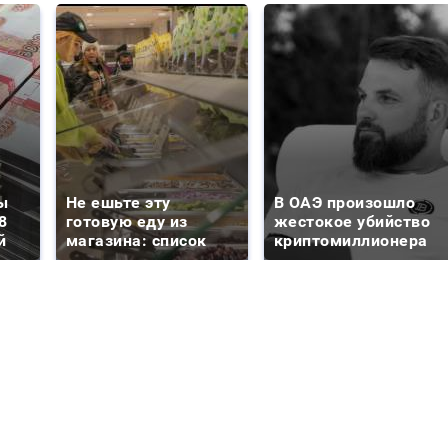
ы
Не ешьте эту
В ОАЭ произошло
8
готовую еду из
жестокое убийство
й
магазина: список
криптомиллионера