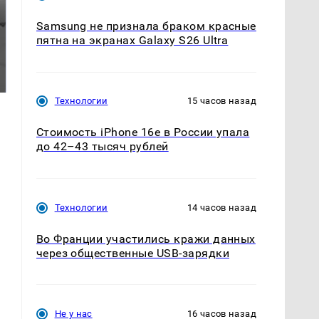
Samsung не признала браком красные
пятна на экранах Galaxy S26 Ultra
Таких событий не
Все новости по
было с 1945: чего
падению вертолета на
ждать всем нам?
Кавказе: читать здесь
Технологии
15 часов назад
Стоимость iPhone 16e в России упала
до 42–43 тысяч рублей
Технологии
14 часов назад
Во Франции участились кражи данных
через общественные USB-зарядки
Не у нас
16 часов назад