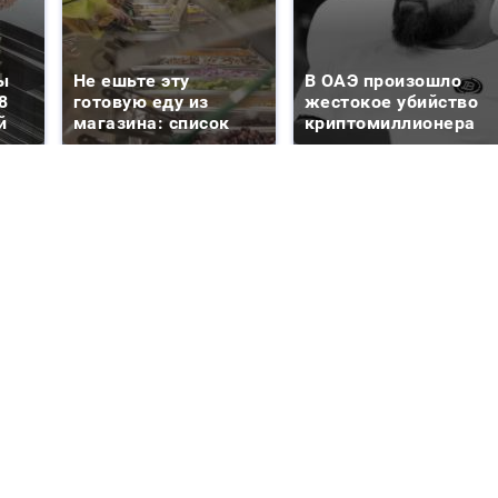
ы
Не ешьте эту
В ОАЭ произошло
8
готовую еду из
жестокое убийство
й
магазина: список
криптомиллионера