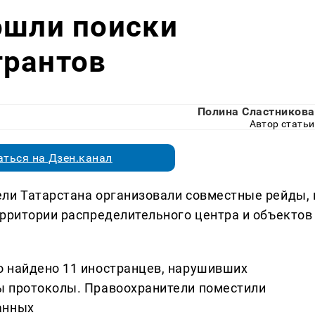
ошли поиски
грантов
Полина Сластникова
Автор статьи
ться на Дзен.канал
ли Татарстана организовали совместные рейды, 
ерритории распределительного центра и объектов
о найдено 11 иностранцев, нарушивших
ы протоколы. Правоохранители поместили
анных