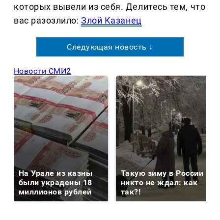
которых вывели из себя. Делитеcь тем, что
вас разозлило:
Злой Казанец
Следующая новость ↓
Новости СМИ2
На Урале из казны
Такую зиму в России
были украдены 18
никто не ждал: как
миллионов рублей
так?!