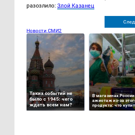
разозлило:
Злой Казанец
След
Новости СМИ2
Таких событий не
В магазинах России
было с 1945: чего
ажиотаж из-за этог
ждать всем нам?
продукта: что купи