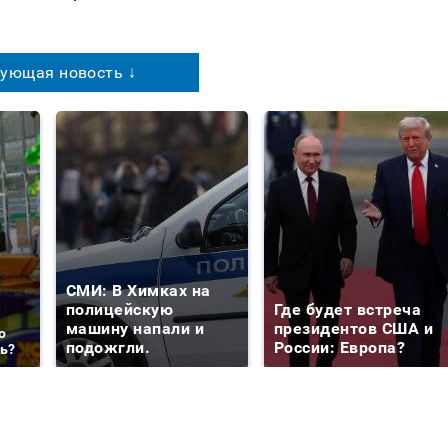
ующая новость ↓
СМИ: В Химках на
полицейскую
Где будет встреча
машину напали и
президентов США и
о
подожгли.
России: Европа?
ть?