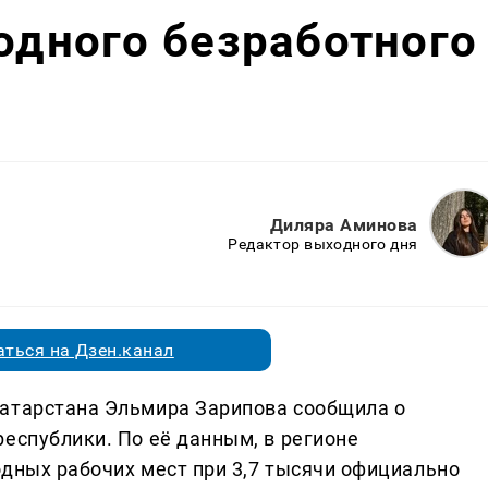
 одного безработного
Диляра Аминова
Редактор выходного дня
ться на Дзен.канал
Татарстана Эльмира Зарипова сообщила о
еспублики. По её данным, в регионе
одных рабочих мест при 3,7 тысячи официально