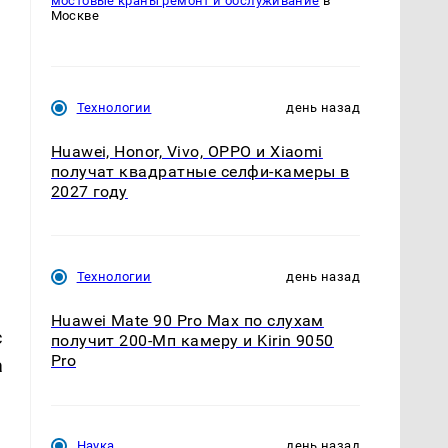
мостовые краны ремонт и обслуживание
в
Москве
Технологии
день назад
Huawei, Honor, Vivo, OPPO и Xiaomi
получат квадратные селфи-камеры в
2027 году
Технологии
день назад
Huawei Mate 90 Pro Max по слухам
с
получит 200-Мп камеру и Kirin 9050
Pro
а
Наука
день назад