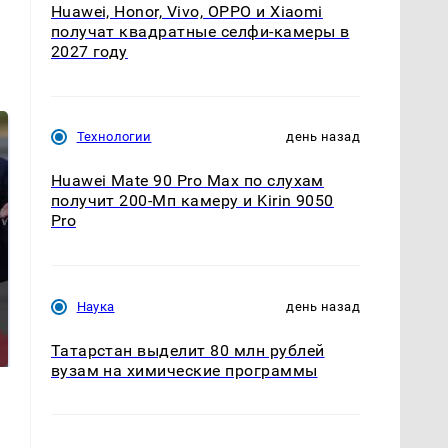
Huawei, Honor, Vivo, OPPO и Xiaomi
получат квадратные селфи-камеры в
2027 году
Технологии
день назад
Huawei Mate 90 Pro Max по слухам
получит 200-Мп камеру и Kirin 9050
Pro
Наука
день назад
Такую зиму в России
На Урале из казны
никто не ждал: как
были украдены 18
так?!
миллионов рублей
Татарстан выделит 80 млн рублей
вузам на химические программы