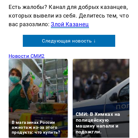
Есть жалобы? Канал для добрых казанцев,
которых вывели из себя. Делитеcь тем, что
вас разозлило:
Злой Казанец
Следующая новость ↓
Новости СМИ2
СМИ: В Химках на
полицейскую
В магазинах России
машину напали и
ажиотаж из-за этого
подожгли.
продукта: что купить?