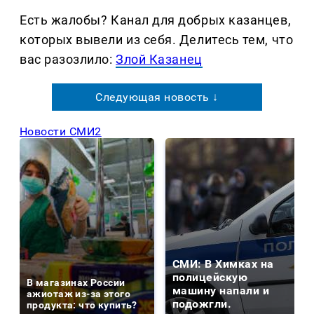
Есть жалобы? Канал для добрых казанцев,
которых вывели из себя. Делитеcь тем, что
вас разозлило:
Злой Казанец
Следующая новость ↓
Новости СМИ2
СМИ: В Химках на
полицейскую
В магазинах России
машину напали и
ажиотаж из-за этого
подожгли.
продукта: что купить?