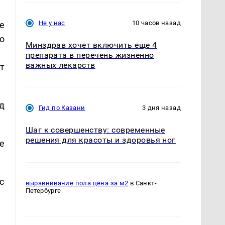
Не у нас
10 часов назад
е
о
Минздрав хочет включить еще 4
препарата в перечень жизненно
важных лекарств
т
д
Гид по Казани
3 дня назад
Шаг к совершенству: современные
решения для красоты и здоровья ног
е
с
выравнивание пола цена за м2
в Санкт-
Петербурге