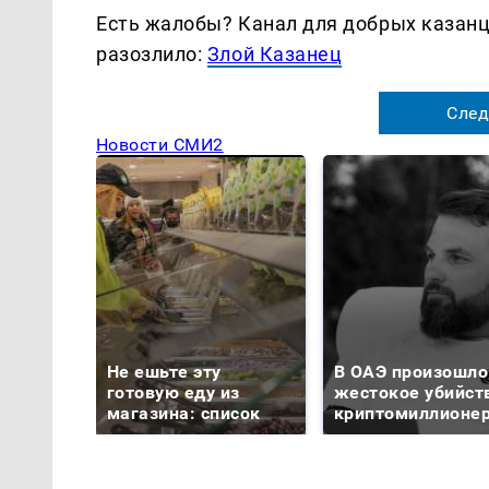
Есть жалобы? Канал для добрых казанце
разозлило:
Злой Казанец
След
Новости СМИ2
Не ешьте эту
В ОАЭ произошло
готовую еду из
жестокое убийст
магазина: список
криптомиллионе