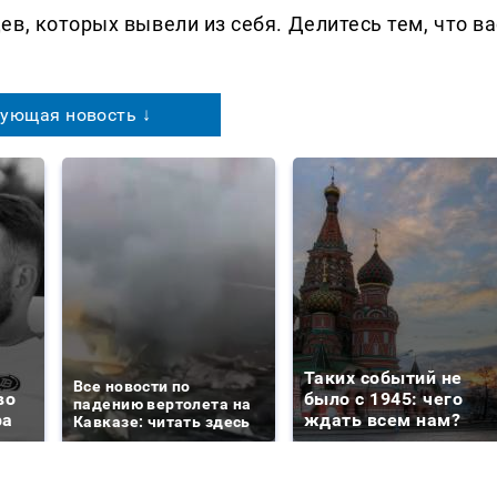
в, которых вывели из себя. Делитеcь тем, что ва
ующая новость ↓
Таких событий не
Все новости по
во
было с 1945: чего
падению вертолета на
ра
ждать всем нам?
Кавказе: читать здесь