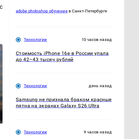
с
adobe photoshop обучение
в Санкт-Петербурге
Технологии
10 часов назад
Стоимость iPhone 16e в России упала
до 42–43 тысяч рублей
Технологии
день назад
Samsung не признала браком красные
СМИ: В Химках на
полицейскую
пятна на экранах Galaxy S26 Ultra
В магазинах России
машину напали и
ажиотаж из-за этого
подожгли.
продукта: что купить?
Технологии
9 часов назад