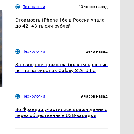
Технологии
10 часов назад
Стоимость iPhone 16e в России упала
до 42–43 тысяч рублей
Технологии
день назад
СМИ: В Химках на
Samsung не признала браком красные
полицейскую
пятна на экранах Galaxy S26 Ultra
В магазинах России
машину напали и
ажиотаж из-за этого
подожгли.
продукта: что купить?
Технологии
9 часов назад
Во Франции участились кражи данных
через общественные USB-зарядки