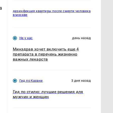
а
дезинфекция квартиры после смерти человека
в москве
Не у нас
день назад
Минздрав хочет включить еще 4
препарата в перечень жизненно
важных лекарств
Гид по Казани
3 дня назад
,
Гид по стилю: лучшие решения для
мужчин и женщин