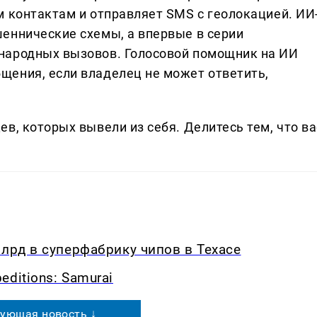
м контактам и отправляет SMS с геолокацией. ИИ
еннические схемы, а впервые в серии
народных вызовов. Голосовой помощник на ИИ
ения, если владелец не может ответить,
в, которых вывели из себя. Делитеcь тем, что ва
млрд в суперфабрику чипов в Техасе
ditions: Samurai
ующая новость ↓