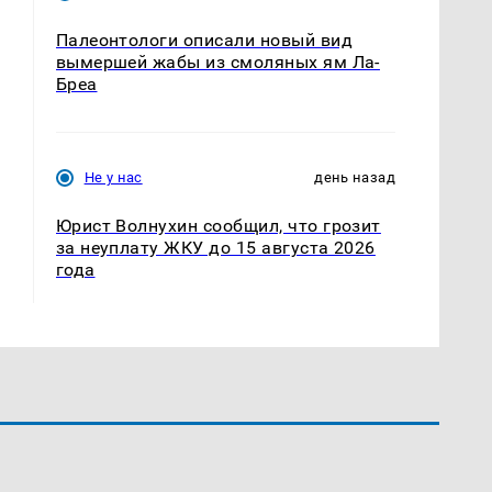
Палеонтологи описали новый вид
вымершей жабы из смоляных ям Ла-
Бреа
Не у нас
день назад
Юрист Волнухин сообщил, что грозит
за неуплату ЖКУ до 15 августа 2026
года