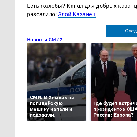
Есть жалобы? Канал для добрых казанце
разозлило:
Злой Казанец
След
Новости СМИ2
СМИ: В Химках на
полицейскую
Где будет встреч
машину напали и
президентов США
подожгли.
России: Европа?