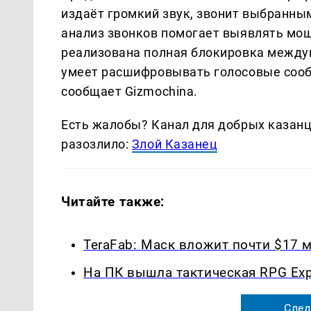
издаёт громкий звук, звонит выбранны
анализ звонков помогает выявлять мош
реализована полная блокировка между
умеет расшифровывать голосовые сообщ
сообщает Gizmochina.
Есть жалобы? Канал для добрых казанце
разозлило:
Злой Казанец
Читайте также:
TeraFab: Маск вложит почти $17 
На ПК вышла тактическая RPG Expe
След