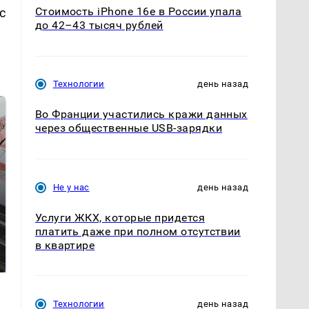
Стоимость iPhone 16e в России упала
с
до 42–43 тысяч рублей
Технологии
день назад
Во Франции участились кражи данных
через общественные USB-зарядки
Не у нас
день назад
Услуги ЖКХ, которые придется
платить даже при полном отсутствии
Не ешьте эту
Как выглядит место
в квартире
готовую еду из
крушение вертолета на
магазина: список
Кавказе: смотреть
Технологии
день назад