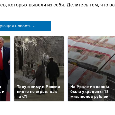
в, которых вывели из себя. Делитеcь тем, что ва
ующая новость ↓
а
Такую зиму в России
На Урале из казны
 и
никто не ждал: как
были украдены 18
так?!
миллионов рублей