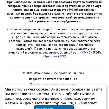
При использовании материалов новостного портала prokazan.ru
гиперссылка на ресурс обязательна, в противном случае будут
применены нормы законодательства РФ об авторских и
смежных правах. Редакция портала не несет ответственности за
комментарии и материалы пользователей, размещенные на
сайте prokazan.ru и его субдоменах.
«На информационном ресурсе применяются рекомендательные
технологии (информационные технологии предоставления
информации на основе сбора, систематизации и анализа
сведений, относящихся к предпочтениям пользователей сети
«Интернет», находящихся на территории Российской
Федерации)». Правила применения рекомендательных
технологий в виджетах рекламно-обменной сети
«СМИ2» (PDF)
,
«Sparrow» (PDF)
© 2026 «ProKazan» | Все права защищены
Возрастная категория сайта 16+
Политика конфиденциальности
Мы используем cookie. Во время посещения сайта
вы соглашаетесь с тем, что мы обрабатываем
ваши персональные данные с использованием
служба по борьбе с клопами
метрик Яндекс Метрика, top.mail.ru, LiveInternet.
ремонт ресивера триколор
в Новосибирске
Я согласен