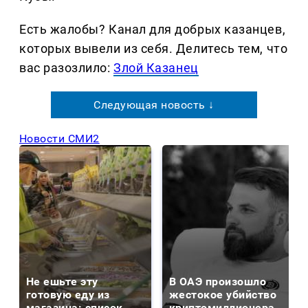
Есть жалобы? Канал для добрых казанцев,
которых вывели из себя. Делитеcь тем, что
вас разозлило:
Злой Казанец
Следующая новость ↓
Новости СМИ2
Не ешьте эту
В ОАЭ произошло
готовую еду из
жестокое убийство
магазина: список
криптомиллионера