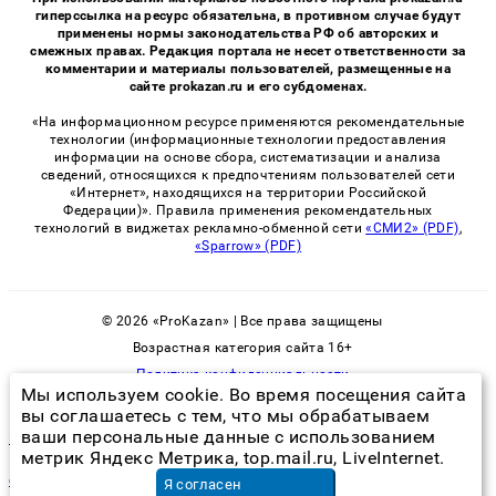
гиперссылка на ресурс обязательна, в противном случае будут
применены нормы законодательства РФ об авторских и
смежных правах. Редакция портала не несет ответственности за
комментарии и материалы пользователей, размещенные на
сайте prokazan.ru и его субдоменах.
«На информационном ресурсе применяются рекомендательные
технологии (информационные технологии предоставления
информации на основе сбора, систематизации и анализа
сведений, относящихся к предпочтениям пользователей сети
«Интернет», находящихся на территории Российской
Федерации)». Правила применения рекомендательных
технологий в виджетах рекламно-обменной сети
«СМИ2» (PDF)
,
«Sparrow» (PDF)
© 2026 «ProKazan» | Все права защищены
Возрастная категория сайта 16+
Политика конфиденциальности
Мы используем cookie. Во время посещения сайта
вы соглашаетесь с тем, что мы обрабатываем
ваши персональные данные с использованием
по какой причине заводятся клопы
метрик Яндекс Метрика, top.mail.ru, LiveInternet.
сварка металлических труб отопления
в Москве
Я согласен