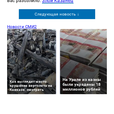
вас разозлило:
Злой Казанец
Следующая новость ↓
Новости СМИ2
На Урале из казны
Как выглядит место
были украдены 18
крушение вертолета на
миллионов рублей
Кавказе: смотреть