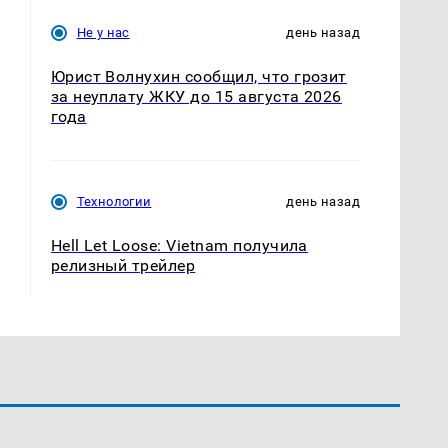
Не у нас
день назад
Юрист Волнухин сообщил, что грозит
за неуплату ЖКУ до 15 августа 2026
года
Технологии
день назад
Hell Let Loose: Vietnam получила
релизный трейлер