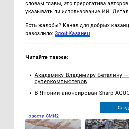
словам главы, это прерогатива авторо
указывать ли использование ИИ. Детал
Есть жалобы? Канал для добрых казанце
разозлило:
Злой Казанец
Читайте также:
Академику Владимиру Бетелину — 
суперкомпьютеров
В Японии анонсирован Sharp AQU
След
Новости СМИ2