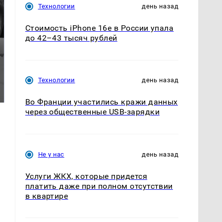
Технологии
день назад
Стоимость iPhone 16e в России упала
до 42–43 тысяч рублей
Таких событий не
Все новости по
Технологии
день назад
было с 1945: чего
падению вертолета на
ждать всем нам?
Кавказе: читать здесь
Во Франции участились кражи данных
через общественные USB-зарядки
Не у нас
день назад
Услуги ЖКХ, которые придется
платить даже при полном отсутствии
в квартире