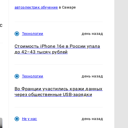
автоэлектрик обучение
в Самаре
с
Технологии
день назад
Стоимость iPhone 16e в России упала
до 42–43 тысяч рублей
Технологии
день назад
Во Франции участились кражи данных
через общественные USB-зарядки
Не у нас
день назад