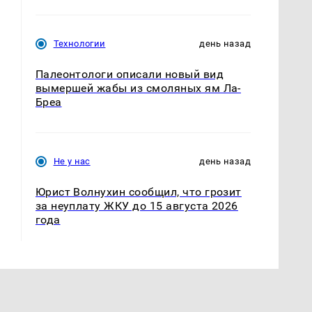
Технологии
день назад
Палеонтологи описали новый вид
вымершей жабы из смоляных ям Ла-
Бреа
Не у нас
день назад
Юрист Волнухин сообщил, что грозит
за неуплату ЖКУ до 15 августа 2026
года