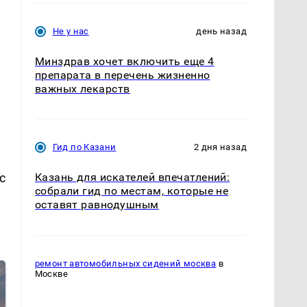
Не у нас
день назад
Минздрав хочет включить еще 4
препарата в перечень жизненно
важных лекарств
Гид по Казани
2 дня назад
с
Казань для искателей впечатлений:
собрали гид по местам, которые не
оставят равнодушным
ремонт автомобильных сидений москва
в
Москве