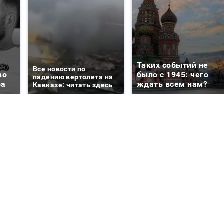
Таких событий не
Все новости по
во
было с 1945: чего
падению вертолета на
ра
ждать всем нам?
Кавказе: читать здесь