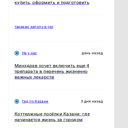
купить, оформить и подготовить
таракан заполз в ухо
Не у нас
день назад
Минздрав хочет включить еще 4
препарата в перечень жизненно
важных лекарств
Гид по Казани
3 дня назад
Коттеджные посёлки Казани: где
начинается жизнь за городом