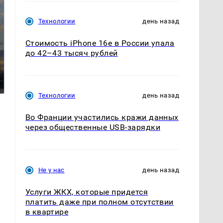
Технологии
день назад
Стоимость iPhone 16e в России упала
до 42–43 тысяч рублей
СМИ: В Химках на
полицейскую
В магазинах России
машину напали и
ажиотаж из-за этого
подожгли.
продукта: что купить?
Технологии
день назад
Во Франции участились кражи данных
через общественные USB-зарядки
Не у нас
день назад
Услуги ЖКХ, которые придется
платить даже при полном отсутствии
в квартире