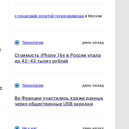
с почасовой оплатой грузоперевозка
в Москве
Технологии
день назад
т
Стоимость iPhone 16e в России упала
до 42–43 тысяч рублей
Технологии
день назад
с
Во Франции участились кражи данных
через общественные USB-зарядки
Не у нас
день назад