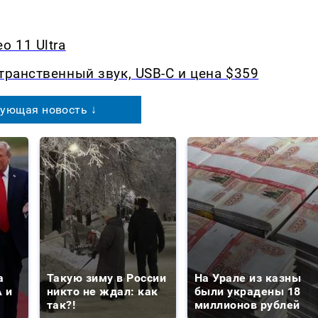
o 11 Ultra
транственный звук, USB-C и цена $359
ующая новость ↓
а
Такую зиму в России
На Урале из казны
 и
никто не ждал: как
были украдены 18
так?!
миллионов рублей