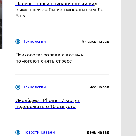
Палеонтологи описали новый вид
вымершей жабы из смоляных ям Ла-
Бреа
Не ешьте эту
Как выглядит место
готовую еду из
крушение вертолета на
Технологии
5 часов назад
магазина: список
Кавказе: смотреть
Психологи: ролики с котами
помогают снять стресс
Технологии
час назад
Инсайдер: iPhone 17 могут
подорожать с 10 августа
Новости Казани
день назад