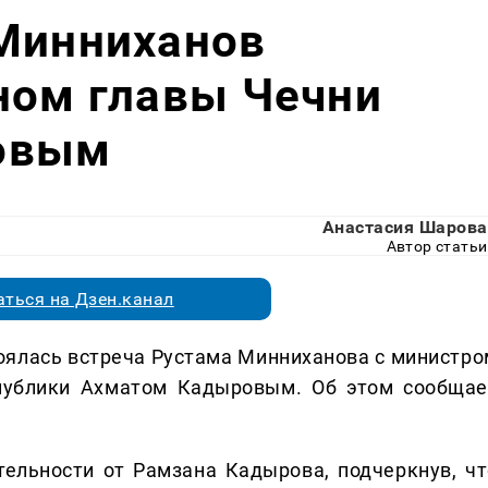
 Минниханов
ном главы Чечни
овым
Анастасия Шарова
Автор статьи
ться на Дзен.канал
оялась встреча Рустама Минниханова с министро
спублики Ахматом Кадыровым. Об этом сообщае
ельности от Рамзана Кадырова, подчеркнув, чт