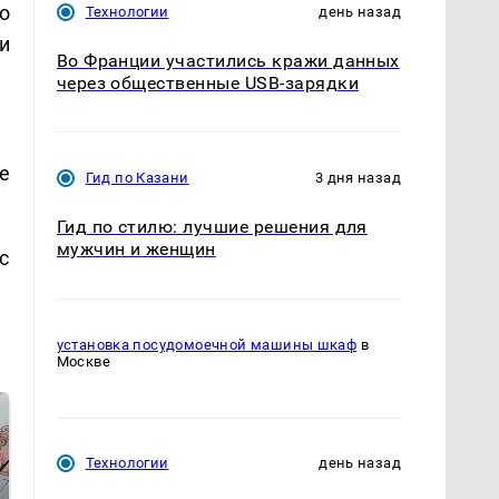
о
Технологии
день назад
и
Во Франции участились кражи данных
через общественные USB-зарядки
е
Гид по Казани
3 дня назад
Гид по стилю: лучшие решения для
мужчин и женщин
с
установка посудомоечной машины шкаф
в
Москве
Технологии
день назад