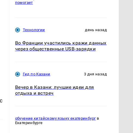
помогает
Технологии
день назад
Во Франции участились кражи данных
через общественные USB-зарядки
Гид по Казани
3 дня назад
Вечер в Казани: лучшие идеи для
отдыха и встреч
с
обучение китайскому языку екатеринбург
в
Екатеринбурге