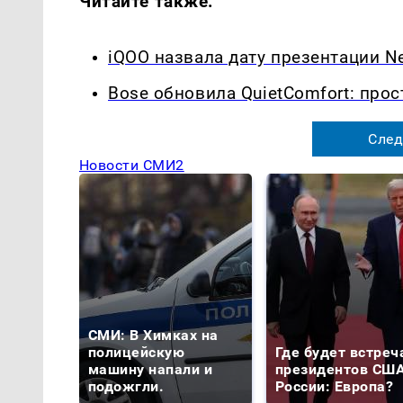
Читайте также:
iQOO назвала дату презентации Ne
Bose обновила QuietComfort: прос
След
Новости СМИ2
СМИ: В Химках на
полицейскую
Где будет встреч
машину напали и
президентов США
подожгли.
России: Европа?