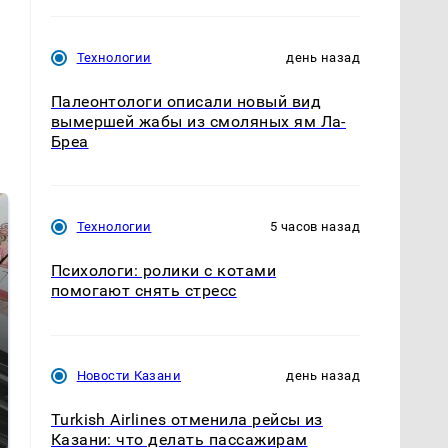
Технологии
день назад
Палеонтологи описали новый вид
вымершей жабы из смоляных ям Ла-
Бреа
Технологии
5 часов назад
Психологи: ролики с котами
помогают снять стресс
Новости Казани
день назад
Не ешьте эту
Как выглядит место
готовую еду из
крушение вертолета на
Turkish Airlines отменила рейсы из
магазина: список
Кавказе: смотреть
Казани: что делать пассажирам