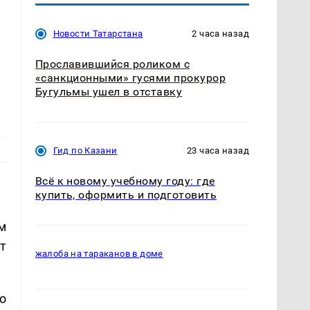
Новости Татарстана
2 часа назад
Прославившийся роликом с
«санкционными» гусями прокурор
Бугульмы ушел в отставку
Гид по Казани
23 часа назад
Всё к новому учебному году: где
купить, оформить и подготовить
м
т
жалоба на тараканов в доме
о