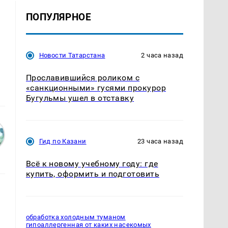
ПОПУЛЯРНОЕ
Новости Татарстана
2 часа назад
Прославившийся роликом с
«санкционными» гусями прокурор
Бугульмы ушел в отставку
Гид по Казани
23 часа назад
Всё к новому учебному году: где
купить, оформить и подготовить
обработка холодным туманом
гипоаллергенная от каких насекомых