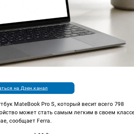
ться на Дзен.канал
бук MateBook Pro S, который весит всего 798
ройство может стать самым легким в своем классе
ае, сообщает Ferra.