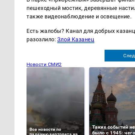
пешеходный мостик, деревянные настил
также видеонаблюдение и освещение.
Есть жалобы? Канал для добрых казанце
разозлило:
Злой Казанец
След
Новости СМИ2
Таких событий н
Все новости по
было с 1945: чег
падению вертолета на