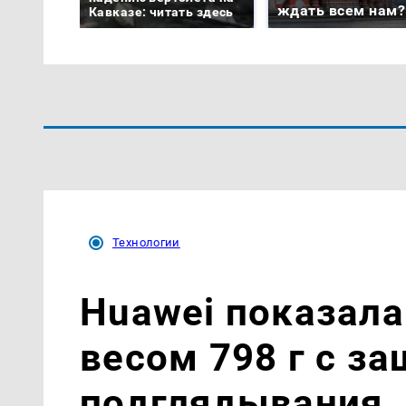
ждать всем нам?
Кавказе: читать здесь
Технологии
Huawei показала
весом 798 г с за
подглядывания