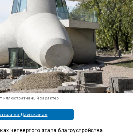
ит иллюстративный характер
ться на Дзен.канал
ках четвертого этапа благоустройства