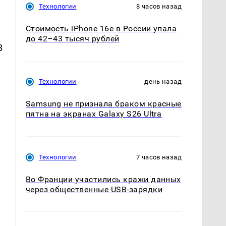
Технологии
8 часов назад
Стоимость iPhone 16e в России упала
до 42–43 тысяч рублей
В
Технологии
день назад
Samsung не признала браком красные
пятна на экранах Galaxy S26 Ultra
Технологии
7 часов назад
Во Франции участились кражи данных
через общественные USB-зарядки