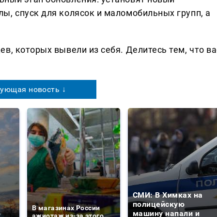
ы, спуск для колясок и маломобильных групп, а
в, которых вывели из себя. Делитеcь тем, что ва
ующая новость ↓
СМИ: В Химках на
е
полицейскую
В магазинах России
о
машину напали и
ажиотаж из-за этого