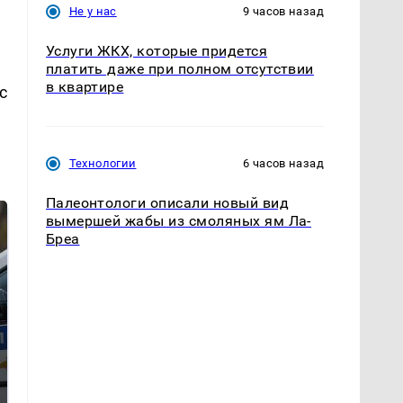
Не у нас
9 часов назад
Услуги ЖКХ, которые придется
платить даже при полном отсутствии
в квартире
с
Технологии
6 часов назад
Палеонтологи описали новый вид
вымершей жабы из смоляных ям Ла-
Бреа
Где будет встреча
Такую зиму в России
президентов США и
никто не ждал: как