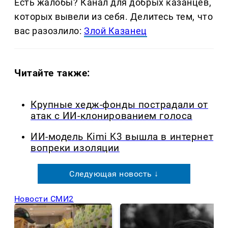
Есть жалобы? Канал для добрых казанцев,
которых вывели из себя. Делитеcь тем, что
вас разозлило:
Злой Казанец
Читайте также:
Крупные хедж-фонды пострадали от
атак с ИИ-клонированием голоса
ИИ-модель Kimi K3 вышла в интернет
вопреки изоляции
Следующая новость ↓
Новости СМИ2