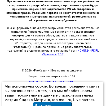
При использовании материалов новостного портала prokazan.ru
гиперссылка на ресурс обязательна, в противном случае будут
применены нормы законодательства РФ об авторских и
смежных правах. Редакция портала не несет ответственности за
комментарии и материалы пользователей, размещенные на
сайте prokazan.ru и его субдоменах.
«На информационном ресурсе применяются рекомендательные
технологии (информационные технологии предоставления
информации на основе сбора, систематизации и анализа
сведений, относящихся к предпочтениям пользователей сети
«Интернет», находящихся на территории Российской
Федерации)». Правила применения рекомендательных
технологий в виджетах рекламно-обменной сети
«СМИ2» (PDF)
,
«Sparrow» (PDF)
© 2026 «ProKazan» | Все права защищены
Возрастная категория сайта 16+
Политика конфиденциальности
Мы используем cookie. Во время посещения сайта
вы соглашаетесь с тем, что мы обрабатываем
ваши персональные данные с использованием
клоповник квартира
метрик Яндекс Метрика, top.mail.ru, LiveInternet.
замена проводки в доме цена
в Москве
Я согласен