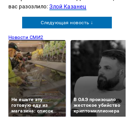
вас разозлило:
Злой Казанец
Следующая новость ↓
Новости СМИ2
Не ешьте эту
В ОАЭ произошло
готовую еду из
жестокое убийство
магазина: список
криптомиллионера