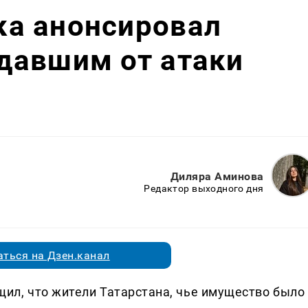
а анонсировал
давшим от атаки
Диляра Аминова
Редактор выходного дня
ться на Дзен.канал
ил, что жители Татарстана, чье имущество было