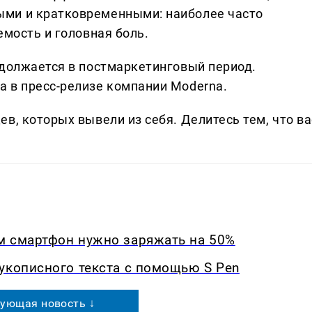
ми и кратковременными: наиболее часто
емость и головная боль.
одолжается в постмаркетинговый период.
 в пресс-релизе компании Moderna.
в, которых вывели из себя. Делитеcь тем, что ва
м смартфон нужно заряжать на 50%
укописного текста с помощью S Pen
ующая новость ↓