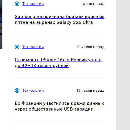
Технологии
день назад
Samsung не признала браком красные
пятна на экранах Galaxy S26 Ultra
Такую зиму в России
Как выглядит место
никто не ждал: как
крушение вертолета на
так?!
Кавказе: смотреть
Технологии
20 часов назад
Стоимость iPhone 16e в России упала
до 42–43 тысяч рублей
Технологии
19 часов назад
Во Франции участились кражи данных
через общественные USB-зарядки