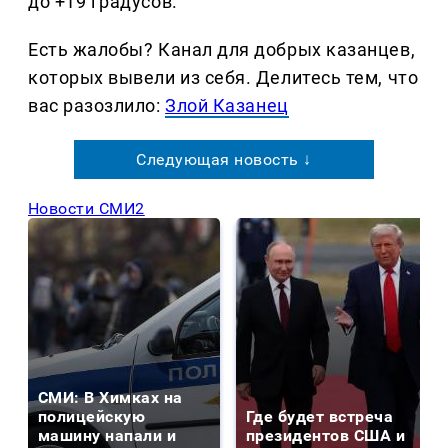
до +19 градусов.
Есть жалобы? Канал для добрых казанцев,
которых вывели из себя. Делитеcь тем, что
вас разозлило:
Злой Казанец
Следующая новость ↓
Новости СМИ2
СМИ: В Химках на
полицейскую
Где будет встреча
машину напали и
президентов США и