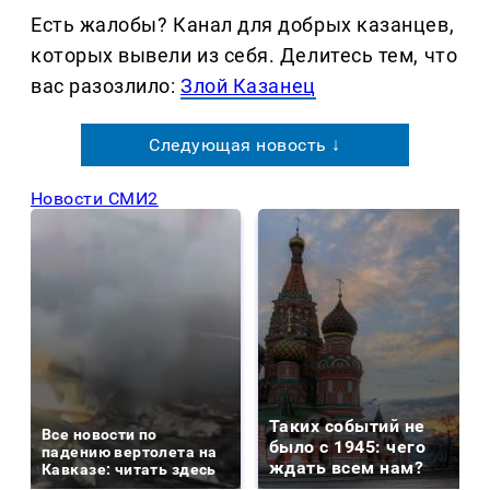
Есть жалобы? Канал для добрых казанцев,
которых вывели из себя. Делитеcь тем, что
вас разозлило:
Злой Казанец
Следующая новость ↓
Новости СМИ2
Таких событий не
Все новости по
было с 1945: чего
падению вертолета на
ждать всем нам?
Кавказе: читать здесь