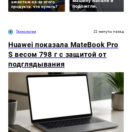
машину напали и
ажиотаж из-за этого
подожгли.
продукта: что купить?
Технологии
22 минуты назад
Huawei показала MateBook Pro
S весом 798 г с защитой от
подглядывания