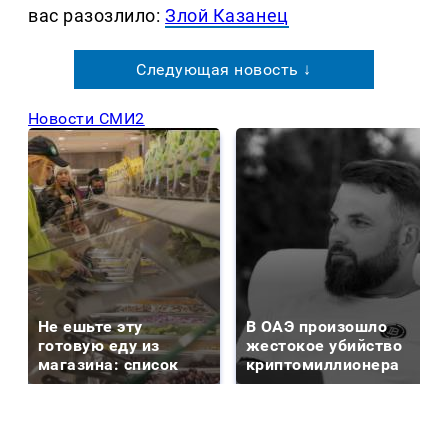
вас разозлило:
Злой Казанец
Следующая новость ↓
Новости СМИ2
Не ешьте эту
В ОАЭ произошло
готовую еду из
жестокое убийство
магазина: список
криптомиллионера