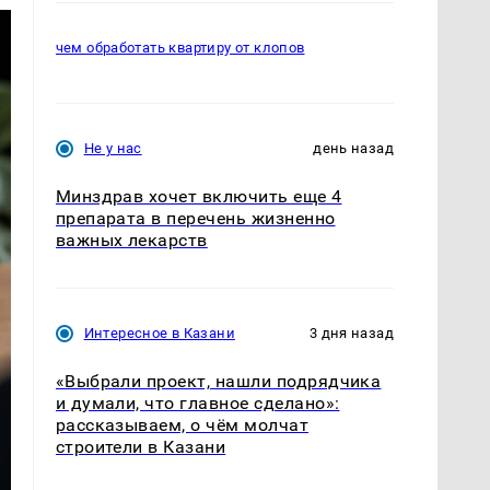
чем обработать квартиру от клопов
Не у нас
день назад
Минздрав хочет включить еще 4
препарата в перечень жизненно
важных лекарств
Интересное в Казани
3 дня назад
«Выбрали проект, нашли подрядчика
и думали, что главное сделано»:
рассказываем, о чём молчат
строители в Казани