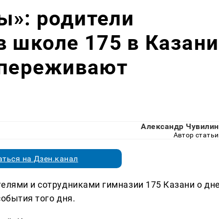
ы»: родители
в школе 175 в Казани
 переживают
Александр Чувилин
Автор статьи
ться на Дзен.канал
телями и сотрудниками гимназии 175 Казани о дн
события того дня.