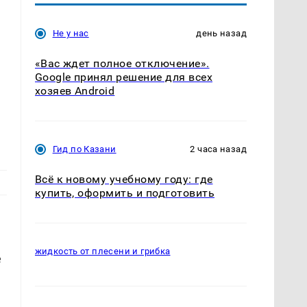
Не у нас
день назад
«Вас ждет полное отключение».
Google принял решение для всех
хозяев Android
Гид по Казани
2 часа назад
Всё к новому учебному году: где
купить, оформить и подготовить
жидкость от плесени и грибка
е