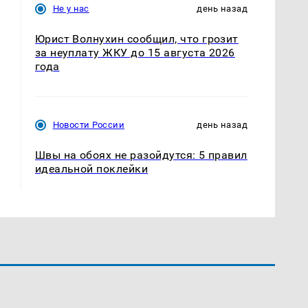
Не у нас
день назад
Юрист Волнухин сообщил, что грозит
за неуплату ЖКУ до 15 августа 2026
года
Новости России
день назад
Швы на обоях не разойдутся: 5 правил
идеальной поклейки