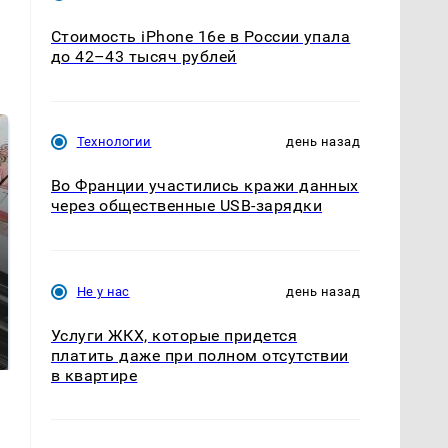
Стоимость iPhone 16e в России упала
до 42–43 тысяч рублей
Технологии
день назад
Во Франции участились кражи данных
через общественные USB-зарядки
Не у нас
день назад
Такую зиму в России
Как выглядит место
никто не ждал: как
Услуги ЖКХ, которые придется
крушение вертолета на
так?!
Кавказе: смотреть
платить даже при полном отсутствии
в квартире