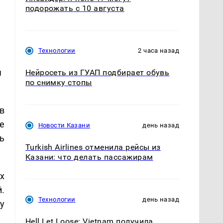
подорожать с 10 августа
Технологии
2 часа назад
м
Нейросеть из ГУАП подбирает обувь
по снимку стопы
в
ре
Новости Казани
день назад
ь
Turkish Airlines отменила рейсы из
Казани: что делать пассажирам
х
.
Технологии
день назад
у
Hell Let Loose: Vietnam получила