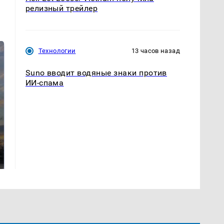
релизный трейлер
Технологии
13 часов назад
Suno вводит водяные знаки против
ИИ-спама
СМИ: В Химках на
полицейскую
В магазинах России
машину напали и
ажиотаж из-за этого
подожгли.
продукта: что купить?