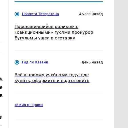
Новости Татарстана
4 часа назад
Прославившийся роликом с
«санкционными» гусями прокурор
Бугульмы ушел в отставку
Гид по Казани
день назад
Всё к новому учебному году: где
%
купить, оформить и подготовить
е
в
химия от травы
и
–