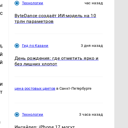
Технологии
час назад
ы
с
ByteDance создаёт ИИ-модель на 10
трлн параметров
%
Гид по Казани
3 дня назад
й
День рождения: где отметить ярко и
й
без лишних хлопот
и
цена ростовых цветов
в Санкт-Петербурге
т
Технологии
3 часа назад
а
Инсайдер: iPhone 17 могут