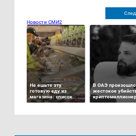
След
Новости СМИ2
Не ешьте эту
В ОАЭ произошло
готовую еду из
жестокое убийст
магазина: список
криптомиллионе