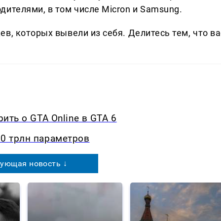
ителями, в том числе Micron и Samsung.
в, которых вывели из себя. Делитеcь тем, что ва
рить о GTA Online в GTA 6
10 трлн параметров
ующая новость ↓