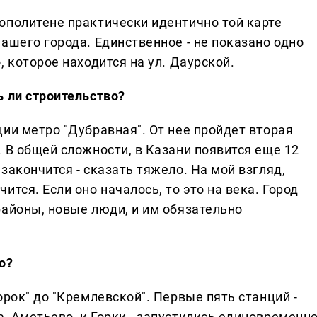
рополитене практически идентично той карте
нашего города. Единственное - не показано одно
, которое находится на ул. Даурской.
ь ли строительство?
ции метро "Дубравная". От нее пройдет вторая
. В общей сложности, в Казани появится еще 12
закончится - сказать тяжело. На мой взгляд,
ится. Если оно началось, то это на века. Город
районы, новые люди, и им обязательно
о?
орок" до "Кремлевской". Первые пять станций -
, Аметьево, и Горки - запустились единовременн