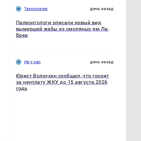
Технологии
день назад
Палеонтологи описали новый вид
вымершей жабы из смоляных ям Ла-
Бреа
Не у нас
день назад
Юрист Волнухин сообщил, что грозит
за неуплату ЖКУ до 15 августа 2026
года
о