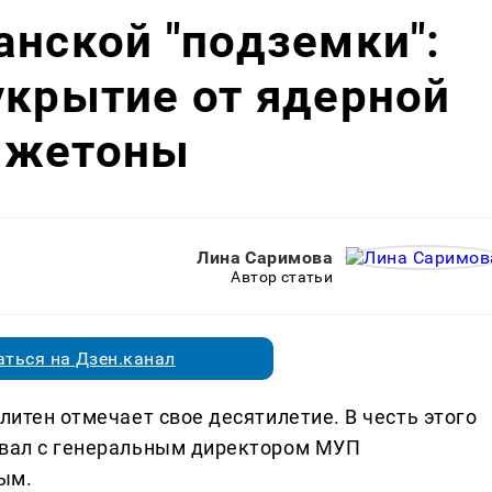
анской "подземки":
укрытие от ядерной
 жетоны
Лина Саримова
Автор статьи
ться на Дзен.канал
литен отмечает свое десятилетие. В честь этого
овал с генеральным директором МУП
ым.