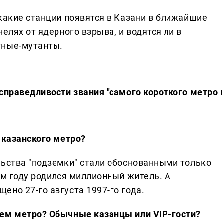
какие станции появятся в Казани в ближайшие
елях от ядерного взрыва, и водятся ли в
тные-мутанты.
справедливости звания "самого короткого метро 
 казанского метро?
льства "подземки" стали обоснованными только
9-м году родился миллионный житель. А
ено 27-го августа 1997-го года.
шем метро? Обычные казанцы или VIP-гости?