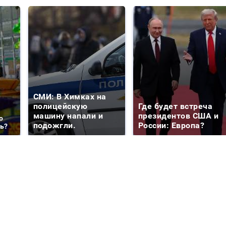
СМИ: В Химках на
полицейскую
Где будет встреча
машину напали и
президентов США и
о
подожгли.
России: Европа?
ть?