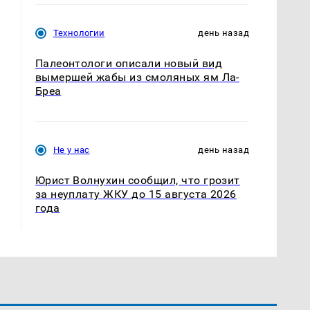
Технологии
день назад
Палеонтологи описали новый вид
вымершей жабы из смоляных ям Ла-
Бреа
Не у нас
день назад
Юрист Волнухин сообщил, что грозит
за неуплату ЖКУ до 15 августа 2026
года