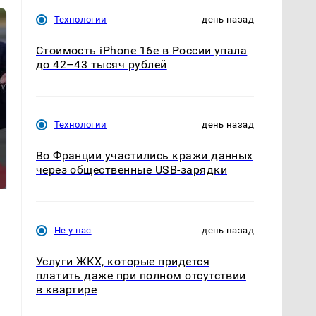
Технологии
день назад
Стоимость iPhone 16e в России упала
до 42–43 тысяч рублей
Технологии
день назад
Такую зиму в России
Как выглядит место
Во Франции участились кражи данных
никто не ждал: как
крушение вертолета на
через общественные USB-зарядки
так?!
Кавказе: смотреть
Не у нас
день назад
Услуги ЖКХ, которые придется
платить даже при полном отсутствии
в квартире