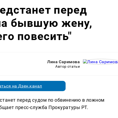
едстанет перед
на бывшую жену,
его повесить"
Лина Саримова
Автор статьи
ться на Дзен.канал
станет перед судом по обвинению в ложном
общает пресс-служба Прокуратуры РТ.