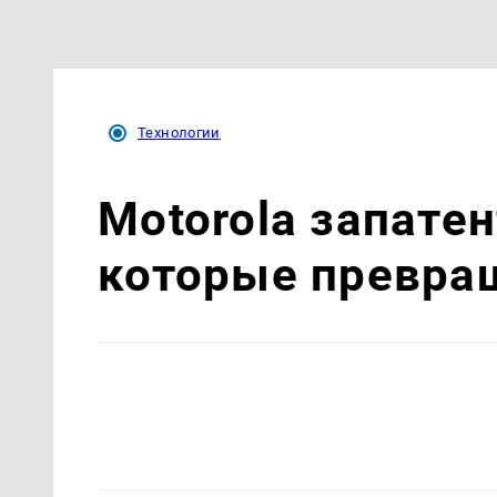
Технологии
Motorola запате
которые превра