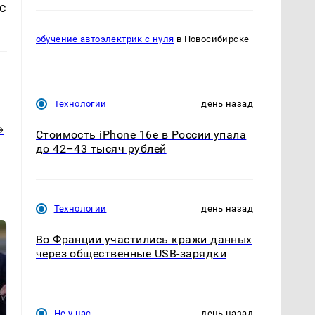
с
обучение автоэлектрик с нуля
в Новосибирске
Технологии
день назад
»
Стоимость iPhone 16e в России упала
до 42–43 тысяч рублей
Технологии
день назад
Во Франции участились кражи данных
через общественные USB-зарядки
Не у нас
день назад