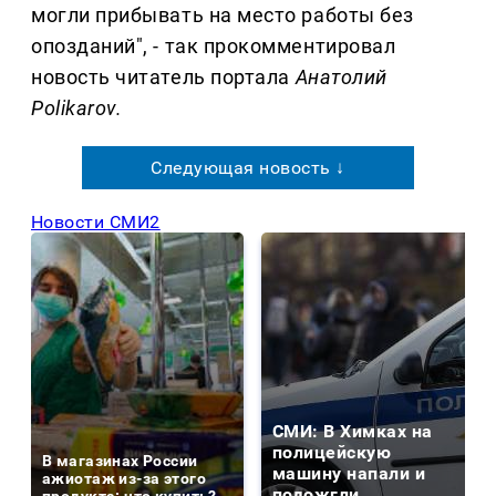
могли прибывать на место работы без
опозданий", - так прокомментировал
новость читатель портала
Анатолий
Polikarov.
Следующая новость ↓
Новости СМИ2
СМИ: В Химках на
полицейскую
В магазинах России
машину напали и
ажиотаж из-за этого
подожгли.