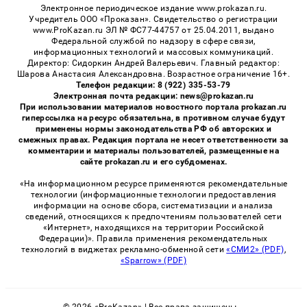
Электронное периодическое издание www.prokazan.ru.
Учредитель ООО «Проказан». Cвидетельство о регистрации
www.ProKazan.ru ЭЛ № ФС77-44757 от 25.04.2011, выдано
Федеральной службой по надзору в сфере связи,
информационных технологий и массовых коммуникаций.
Директор: Сидоркин Андрей Валерьевич. Главный редактор:
Шарова Анастасия Александровна. Возрастное ограничение 16+.
Телефон редакции: 8 (922) 335-53-79
Электронная почта редакции: news@prokazan.ru
При использовании материалов новостного портала prokazan.ru
гиперссылка на ресурс обязательна, в противном случае будут
применены нормы законодательства РФ об авторских и
смежных правах. Редакция портала не несет ответственности за
комментарии и материалы пользователей, размещенные на
сайте prokazan.ru и его субдоменах.
«На информационном ресурсе применяются рекомендательные
технологии (информационные технологии предоставления
информации на основе сбора, систематизации и анализа
сведений, относящихся к предпочтениям пользователей сети
«Интернет», находящихся на территории Российской
Федерации)». Правила применения рекомендательных
технологий в виджетах рекламно-обменной сети
«СМИ2» (PDF)
,
«Sparrow» (PDF)
© 2026 «ProKazan» | Все права защищены