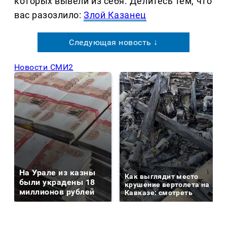
которых вывели из себя. Делитеcь тем, что
вас разозлило:
Злой Казанец
Следующая новость ↓
Новости СМИ2
На Урале из казны
Как выглядит место
были украдены 18
крушение вертолета на
миллионов рублей
Кавказе: смотреть